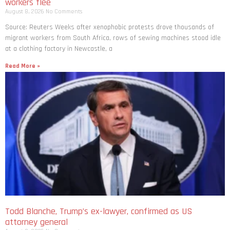
workers flee
August 8, 2026
No Comments
Source: Reuters Weeks after xenophobic protests drove thousands of
migrant workers from South ​Africa, rows of sewing machines stood idle
at a clothing factory in Newcastle, a
Read More »
Todd Blanche, Trump’s ex-lawyer, confirmed as US
attorney general