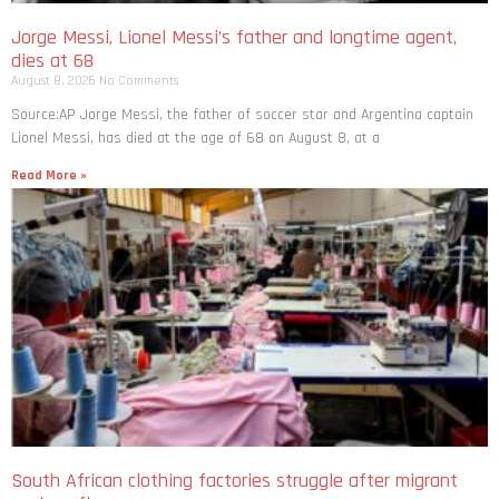
Jorge Messi, Lionel Messi’s father and longtime agent,
dies at 68
August 8, 2026
No Comments
Source:AP Jorge Messi, the father of soccer star and Argentina captain
Lionel Messi, has died at the age of 68 on August 8, at a
Read More »
South African clothing factories struggle after migrant