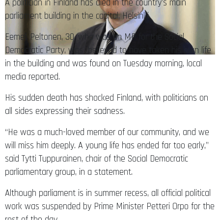
A politician in Finland has died in the country’s main
parliament building in the capital, Helsinki.
Eemeli Peltonen, 30, who was an MP for the Social
Democratic Party, was believed to have taken his own life
in the building and was found on Tuesday morning, local
media reported.
His sudden death has shocked Finland, with politicians on
all sides expressing their sadness.
“He was a much-loved member of our community, and we
will miss him deeply. A young life has ended far too early,”
said Tytti Tuppurainen, chair of the Social Democratic
parliamentary group, in a statement.
Although parliament is in summer recess, all official political
work was suspended by Prime Minister Petteri Orpo for the
rest of the day.