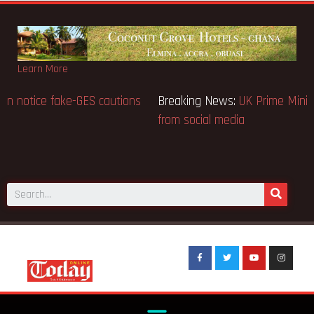
Learn More
Breaking News:
BECE selection notice fake-GES cautions
public